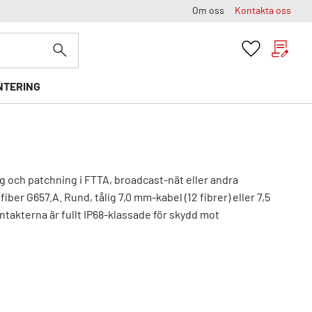
Om oss
Kontakta oss
Kundvag
Favoriter
NTERING
ng och patchning i FTTA, broadcast-nät eller andra
er G657.A. Rund, tålig 7,0 mm-kabel (12 fibrer) eller 7,5
takterna är fullt IP68-klassade för skydd mot