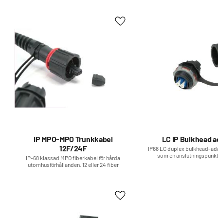
Lägg till i favoriter
IP MPO-MPO Trunkkabel
LC IP Bulkhead a
12F/24F
​IP68 LC duplex bulkhead-a
som en anslutningspunkt
IP-68 klassad MPO fiberkabel för hårda
standard LC-kontakt i en dis
utomhusförhållanden. 12 eller 24 fiber
Lägg till i favoriter