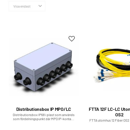
Visa endast
Finns i lager
0
Lägg till i favoriter
Distributionsbox IP MPO/LC
FTTA 12F LC-LC Uto
OS2
Distributionsbox IP68 i plast som används
som fördelningspunkt där MPO IP-kontakt
FTTA utomhus 12 Fiber OS2 
kan delas upp till LC duplex IP-kontakter