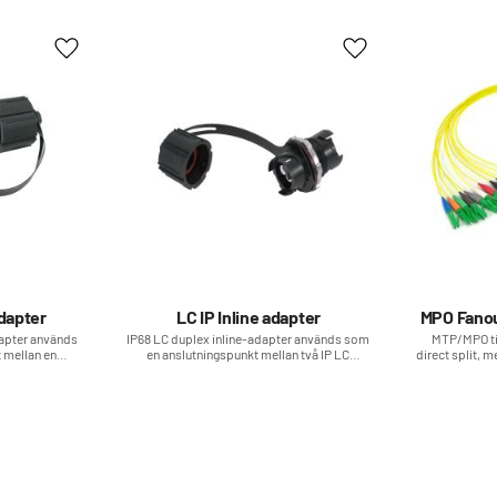
Lägg till i favoriter
Lägg till i favoriter
dapter
LC IP Inline adapter
MPO Fanou
dapter används
​IP68 LC duplex inline-adapter används som
MTP/MPO til
 mellan en
en anslutningspunkt mellan två IP LC
direct split,
tributionsbox.
duplex-kontakter.
är en läm