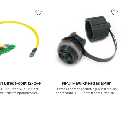
Lägg till i favoriter
Lägg till
t Direct-split 12-24F
MPO IP Bulkhead adapter
l LC 24-fiber eller 12-fiber
Används som en anslutningspunkt mellan
 med utökat temperaturområde,
en standard MTP-kontakt som sitter inne i
plig produkt för FTTA och
distributionsboxen (plast) och en IP MPO-
krävande miljöer
kontakt på utsidan