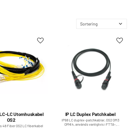
Välj sortering
Lägg till i favoriter
Lägg till
 LC-LC Utomhuskabel
IP LC Duplex Patchkabel
OS2
​IP68 LC duplex-patchkablar, OS2 OM3
OM€4, används vanligtvis i FTTA-,
 48 Fiber OS2 LC fiberkabel
broadcast- och andra applikationer i
krävande miljöer