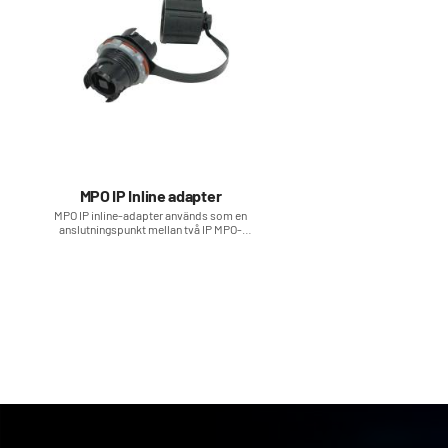
MPO IP Inline adapter
​MPO IP inline-adapter används som en
anslutningspunkt mellan två IP MPO-
kontakter.