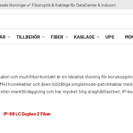
ade lösningar
Fiberoptik & Kablage för DataCenter & Industri
AR
TILLBEHÖR
FIBER
KABLAGE
UPS
MO
abel och multifiberkontakt är en idealisk lösning för korskoppli
M4) trunkkablar och även böjtåliga singlemode-patchkablar med fib
eller markförläggning och har mycket hög draghållfasthet. IP-kon
IP-68 LC Duplex 2 Fiber