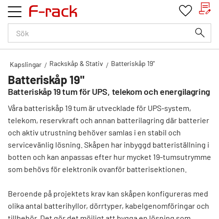
Kundv
Favorit
Meny
Rackskåp & Stativ
Batteriskåp 19"
Kapslingar
Batteriskåp 19"
Batteriskåp 19 tum för UPS, telekom och energilagring
Våra batteriskåp 19 tum är utvecklade för UPS-system,
telekom, reservkraft och annan batterilagring där batterier
och aktiv utrustning behöver samlas i en stabil och
servicevänlig lösning. Skåpen har inbyggd batteriställning i
botten och kan anpassas efter hur mycket 19-tumsutrymme
som behövs för elektronik ovanför batterisektionen.
Beroende på projektets krav kan skåpen konfigureras med
olika antal batterihyllor, dörrtyper, kabelgenomföringar och
tillbehör. Det gör det möjligt att bygga en lösning som