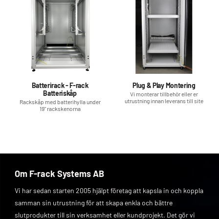
Batterirack - F-rack
Plug & Play Montering
Batteriskåp
Vi monterar tillbehör eller er
utrustning innan leverans till site
Rackskåp med batterihylla under
19" rackskenorna
Om F-rack Systems AB
Vi har sedan starten 2005 hjälpt företag att kapsla in och koppla
samman sin utrustning för att skapa enkla och bättre
slutprodukter till sin verksamhet eller kundprojekt. Det gör vi