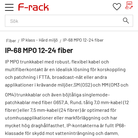
Kundv
Favorit
Meny
IP klass - Hård miljö
IP-68 MPO 12-24 fiber
Fiber
IP-68 MPO 12-24 fiber
IP MPO trunkkabel med robust, flexibel kabel och
multifiberkontakt är en idealisk lösning för korskoppling
och patchning i FTTA, broadcast-nät eller andra
applikationer i krävande miljöer.
SM (OS2) och MM (OM3 och
OM4) trunkkablar och även böjtåliga singlemode-
patchkablar med fiber G657.A. Rund, tålig 7,0 mm-kabel (12
fibrer) eller 7,5 mm-kabel (24 fibrer) är optimerad för
utomhusapplikationer eller markförläggning och har
mycket hög draghållfasthet. IP-kontakterna är fullt IP68-
klassade för skydd mot vatteninträngning och damm.