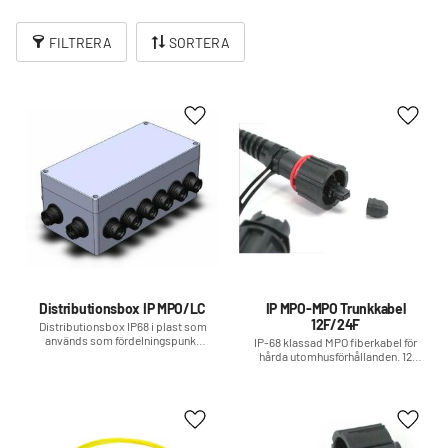
FILTRERA
SORTERA
Lägg till i favoriter
Lägg t
Distributionsbox IP MPO/LC
IP MPO-MPO Trunkkabel
12F/24F
Distributionsbox IP68 i plast som
används som fördelningspunkt
IP-68 klassad MPO fiberkabel för
där MPO IP-kontakt kan delas upp
hårda utomhusförhållanden. 12
till LC duplex IP-kontakter
eller 24 fiber
Lägg till i favoriter
Lägg t