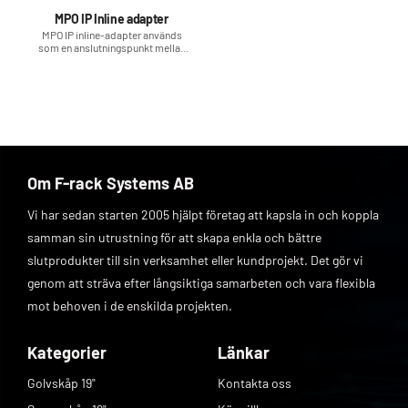
MPO IP Inline adapter
​MPO IP inline-adapter används
som en anslutningspunkt mellan
två IP MPO-kontakter.
Om F-rack Systems AB
Vi har sedan starten 2005 hjälpt företag att kapsla in och koppla
samman sin utrustning för att skapa enkla och bättre
slutprodukter till sin verksamhet eller kundprojekt. Det gör vi
genom att sträva efter långsiktiga samarbeten och vara flexibla
mot behoven i de enskilda projekten.
Kategorier
Länkar
Golvskåp 19"
Kontakta oss