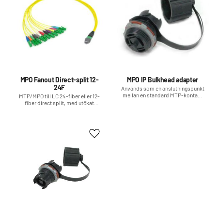
MPO Fanout Direct-split 12-
MPO IP Bulkhead adapter
24F
Används som en anslutningspunkt
mellan en standard MTP-kontakt
MTP/MPO till LC 24-fiber eller 12-
som sitter inne i
fiber direct split, med utökat
distributionsboxen (plast) och en
temperaturområde, är en lämplig
IP MPO-kontakt på utsidan
produkt för FTTA och krävande
miljöer
Lägg till i favoriter