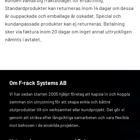
kunden vända sig fraktbolaget för ersättning.
Standardprodukter kan returneras inom 14 dagar om dessa
är ouppackade och emballage är oskadat. Special och
kundanpassade produkter kan ej returneras. Betalning
sker via faktura inom 20 dagar om inget annat uttryckligen
nämnts i avtalet.
Om F-rack Systems AB
Vi har sedan starten 2005 hjälpt företag att kapsla in och koppla
samman sin utrustning för att skapa enkla och bättre
slutprodukter till sin verksamhet eller kundprojekt. Det gör vi
genom att sträva efter långsiktiga samarbeten och vara flexibla
mot behoven i de enskilda projekten.