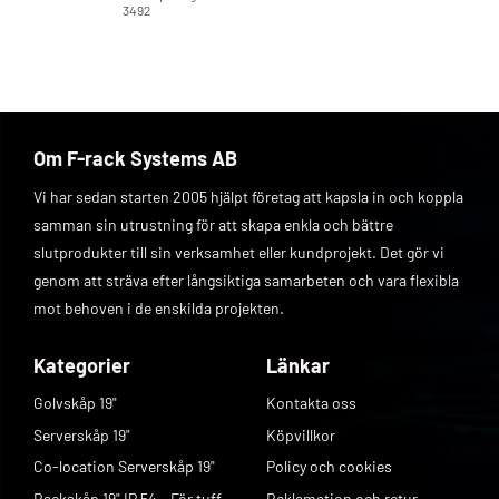
3492
Om F-rack Systems AB
Vi har sedan starten 2005 hjälpt företag att kapsla in och koppla
samman sin utrustning för att skapa enkla och bättre
slutprodukter till sin verksamhet eller kundprojekt. Det gör vi
genom att sträva efter långsiktiga samarbeten och vara flexibla
mot behoven i de enskilda projekten.
Kategorier
Länkar
Golvskåp 19"
Kontakta oss
Serverskåp 19"
Köpvillkor
Co-location Serverskåp 19"
Policy och cookies
Rackskåp 19" IP 54 - För tuff
Reklamation och retur