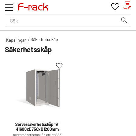
Kundv
Favorit
Meny
Säkerhetsskåp
Kapslingar
Säkerhetsskåp
Lägg till i favoriter
Serversäkerhetsskåp 19"
H1600xD750xD1200mm
serversäkerhetsskåp enligt SSF