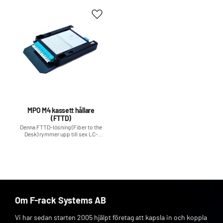
Lägg till i favoriter
MPO M4 kassett hållare
(FTTD)
​Denna FTTD-lösning (Fiber to the
Desk) rymmer upp till sex LC-
duplexportar och kan därmed
ansluta upp till sex arbetsplatser.
Om F-rack Systems AB
Vi har sedan starten 2005 hjälpt företag att kapsla in och koppla