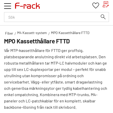
Kundv
Favorit
Meny
M4 Kassett-system
MPO Kassetthållare FTTD
Fiber
MPO Kassetthållare FTTD
Vår MTP-kassetthållare för FTTD ger proffsig,
platsbesparande anslutning direkt vid arbetsplatsen. Den
robusta metallhållaren tar MTP-LC halvmoduler och kan ge
upp till sex LC-duplexportar per modul – perfekt för snabb
utrullning utan kompromisser på ordning och
servicebarhet. Vägg- eller ytfäste, smart dragavlastning
och generösa märkningsytor ger tydlig kabelhantering och
enkel ompatchning. Kombinera med MTP-trunks, M4-
paneler och LC-patchkablar för en komplett, skalbar
backbone-lösning från rack till skrivbord.