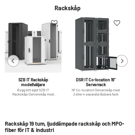
Rackskåp
Lägg till i favoriter
Lägg till 
SZB IT Rackskåp
DSR IT Co-location 19"
modellväljare
Serverrack
Bygg ditt eget SZB IT
19" Co-location Serverskåp med
Rackskåp/Serverskåp med
2 eller 4 separata låsbara fack
dörrval, höjd, djup efter ert behov
Rackskåp 19 tum, ljuddämpade rackskåp och MPO-
fiber för IT & industri