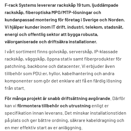
F-rack Systems levererar rackskåp 19 tum, ljuddämpade
rackskåp, fiberoptiska MPO/MTP-lösningar och
kundanpassad montering för företag i Sverige och Norden.
Vi hjälper kunder inom IT drift, industri, telekom, stadsnät,
energi och offentlig sektor att bygga robusta,
välorganiserade och driftsäkra installationer.
I vårt sortiment finns golvskåp, serverskåp, IP-klassade
rackskåp, väggskåp, öppna stativ samt fiberprodukter för
patchning, backbone och datacenter. Vi erbjuder även
tillbehör som PDU:er, hyllor, kabelhantering och andra
komponenter som gör det enklare att få en färdig lösning
från start.
För många projekt är snabb driftsättning avgörande
. Därför
kan vi
förmontera tillbehör och utrustning
enligt er
specifikation innan leverans. Det minskar installationstiden
på plats och ger bättre ordning, säkrare kabeldragning och
en mer effektiv start av er anläggning.