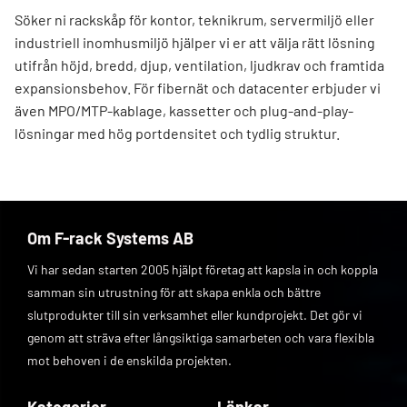
Söker ni rackskåp för kontor, teknikrum, servermiljö eller
industriell inomhusmiljö hjälper vi er att välja rätt lösning
utifrån höjd, bredd, djup, ventilation, ljudkrav och framtida
expansionsbehov. För fibernät och datacenter erbjuder vi
även MPO/MTP-kablage, kassetter och plug-and-play-
lösningar med hög portdensitet och tydlig struktur.
Om F-rack Systems AB
Vi har sedan starten 2005 hjälpt företag att kapsla in och koppla
samman sin utrustning för att skapa enkla och bättre
slutprodukter till sin verksamhet eller kundprojekt. Det gör vi
genom att sträva efter långsiktiga samarbeten och vara flexibla
mot behoven i de enskilda projekten.