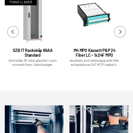
FINNS I LAGER
SZB IT Rackskåp 69AA
M4 MPO Kassett P&P 24
Standard
Fiber LC - 1x24F MPO
Golvskåp 19" med glasdörr i som
Används som delningspunkt från
normalt finns i fabrikslager.
en backbone 24F MTP-kabel till
24×LC-portar i datacenter