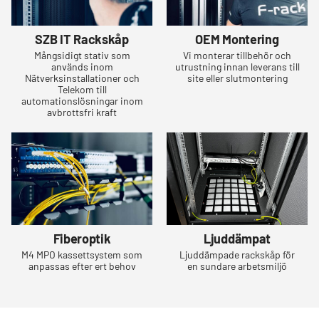
SZB IT Rackskåp
OEM Montering
Mångsidigt stativ som
Vi monterar tillbehör och
används inom
utrustning innan leverans till
Nätverksinstallationer och
site eller slutmontering
Telekom till
automationslösningar inom
avbrottsfri kraft
Fiberoptik
Ljuddämpat
M4 MPO kassettsystem som
Ljuddämpade rackskåp för
anpassas efter ert behov
en sundare arbetsmiljö