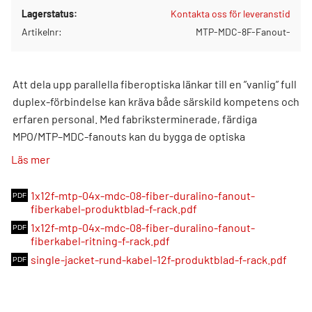
Lagerstatus
Kontakta oss för leveranstid
Artikelnr
MTP-MDC-8F-Fanout-
Att dela upp parallella fiberoptiska länkar till en ”vanlig” full
duplex-förbindelse kan kräva både särskild kompetens och
erfaren personal. Med fabriksterminerade, färdiga
MPO/MTP–MDC-fanouts kan du bygga de optiska
förbindelserna som behövs på bara några ögonblick. Som
Läs mer
den minsta duplexkontakten kan MDC användas för att
ansluta breakout-fibrerna direkt till nya
1x12f-mtp-04x-mdc-08-fiber-duralino-fanout-
sändar-/mottagarenheter (QSFP-DD eller SFP-DD).
fiberkabel-produktblad-f-rack.pdf
1x12f-mtp-04x-mdc-08-fiber-duralino-fanout-
Produkterna finns även med MTP® PRO-kontakter.
fiberkabel-ritning-f-rack.pdf
OFNP-kabelalternativ finns tillgängligt.
single-jacket-rund-kabel-12f-produktblad-f-rack.pdf