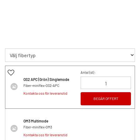
Lägg till i favoriter
Antal (
st
) :
OS2 APC (Grön) Singlemode
Fiber-miniflex-OS2-APC
Kontakta oss för leveranstid
BEGÄR OFFERT
OM3 Multimode
Fiber-miniflex-OM3
Kontakta oss för leveranstid