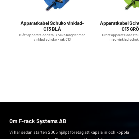
Apparatkabel Schuko vinklad-
Apparatkabel Schu
C13 BLÅ
C13 GR
Blått apparatsladdställ i olika längder med
Grönt apparatsladdställ 
vinklad schuko - rak C13
med vinklad schuko
Om F-rack Systems AB
Vi har sedan starten 2005 hjälpt företag att kapsla in och koppla