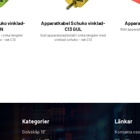
Ytterhölje:
PVC
Kabelns färg:
Svart
Färgnummer:
RAL 9011
ko vinklad-
Apparatkabel Schuko vinklad-
Appara
ÖN
C13 GUL
Rött apparat
Märkström:
10 A
i olika längder
Gult apparatsladdställ i olika längder med
Märkspänning:
250 V
 - rak C13
vinklad schuko - rak C13
Min. arbetstemperatur:
0 
Max. arbetstemperatur:
70
Godkännanden:
CE, VDE
Kategorier
Länkar
Golvskåp 19"
Kontakta oss