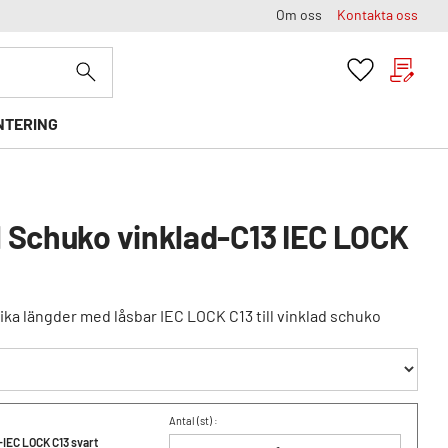
Om oss
Kontakta oss
Kundvag
Favoriter
NTERING
 Schuko vinklad-C13 IEC LOCK
lika längder med låsbar IEC LOCK C13 till vinklad schuko
Antal (
st
) :
-IEC LOCK C13 svart