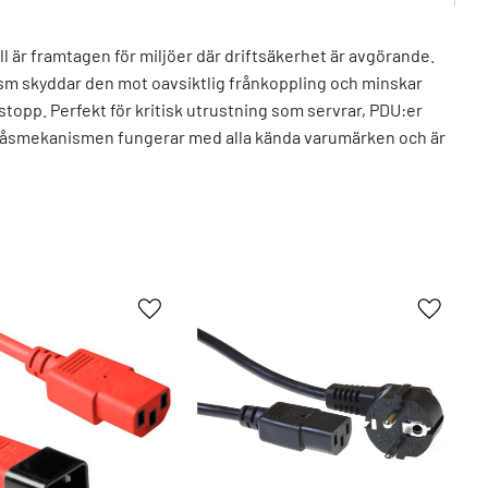
 är framtagen för miljöer där driftsäkerhet är avgörande.
m skyddar den mot oavsiktlig frånkoppling och minskar
tstopp. Perfekt för kritisk utrustning som servrar, PDU:er
Låsmekanismen fungerar med alla kända varumärken och är
enter och andra professionella IT-miljöer.
5m
 hane (vinklad) – C13 IEC LOCK
er
Lägg till i favoriter
Lägg till
hane (Max 70 °C) (x1)
ak hona (Max 70 °C) (x1)