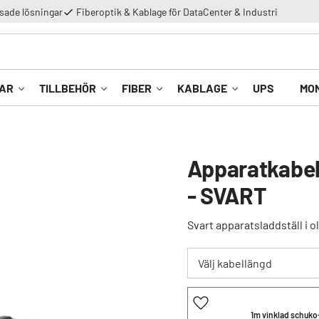
Lägg till i favoriter
Lägg till i favoriter
Lägg till i favoriter
ade lösningar
Fiberoptik & Kablage för DataCenter & Industri
AR
TILLBEHÖR
FIBER
KABLAGE
UPS
MO
Apparatkabel
- SVART
Svart apparatsladdställ i o
Lägg till i favoriter
1m vinklad schuko