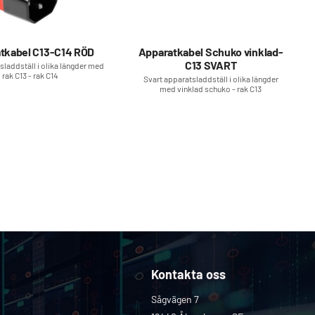
tkabel C13-C14 RÖD
Apparatkabel Schuko vinklad-
C13 SVART
sladdställ i olika längder med
rak C13 - rak C14
Svart apparatsladdställ i olika längder
med vinklad schuko - rak C13
°C
 °C
Kontakta oss
Sågvägen 7