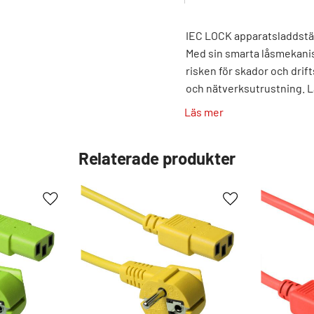
IEC LOCK apparatsladdställ
Med sin smarta låsmekanis
risken för skador och drif
och nätverksutrustning. 
ett flexibelt val för datac
Läs mer
Kabellängd:
1m, 2m, 3m, 
Kontakter:
Schuko CEE 7/7
Relaterade produkter
Maxbelastning:
250V / 10A
Färg:
svart
Kontakttyp:
C13, CEE 7/7
Lägg till i favoriter
Lägg till i favorit
Kontakt A:
CEE 7/7 vinklad 
Kontakt B:
IEC 60320 C13 r
Låsning:
IEC Lock
Ledarmaterial:
Koppar
Antal ledare:
3
Ledararea (mm²):
1 mm²