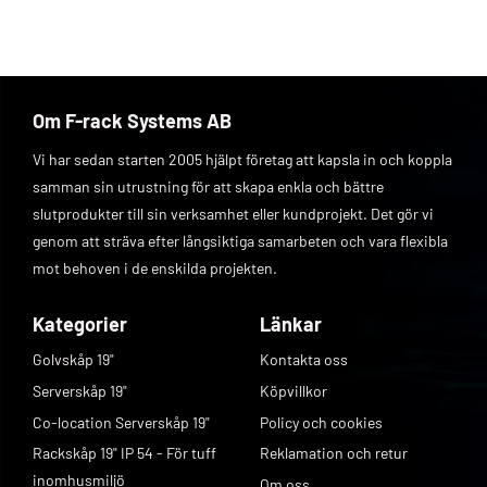
Max. arbetstemperatur:
90 °C
Godkännanden:
CE, VDE
Om F-rack Systems AB
Vi har sedan starten 2005 hjälpt företag att kapsla in och koppla
samman sin utrustning för att skapa enkla och bättre
slutprodukter till sin verksamhet eller kundprojekt. Det gör vi
genom att sträva efter långsiktiga samarbeten och vara flexibla
mot behoven i de enskilda projekten.
Kategorier
Länkar
Golvskåp 19"
Kontakta oss
Serverskåp 19"
Köpvillkor
Co-location Serverskåp 19"
Policy och cookies
Rackskåp 19" IP 54 - För tuff
Reklamation och retur
inomhusmiljö
Om oss