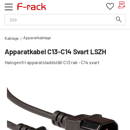
Lägg till i favoriter
Lägg till i favoriter
Lägg till i favoriter
Kundv
Favorit
Meny
Apparatkablage
Kablage
Apparatkabel C13-C14 Svart LSZH
Halogenfri apparatsladdställ C13 rak - C14 svart