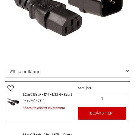
Lägg till i favoriter
Antal (
st
) :
1,2m C13 rak - C14 - LSZH - Svart
F-rack-AK5214
Kontakta oss för leveranstid
BEGÄR OFFERT
1,8m C13 rak - C14 - LSZH - Svart