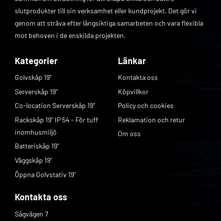
SC Duplex Magenta
slutprodukter till sin verksamhet eller kundprojekt. Det gör vi
131-2U-SC-DX-Magenta
genom att sträva efter långsiktiga samarbeten och vara flexibla
Kontakta oss för leveranstid
mot behoven i de enskilda projekten.
Kategorier
Länkar
Golvskåp 19"
Kontakta oss
Serverskåp 19"
Köpvillkor
Co-location Serverskåp 19"
Policy och cookies
Rackskåp 19" IP 54 - För tuff
Reklamation och retur
inomhusmiljö
Om oss
Batteriskåp 19"
Väggskåp 19"
Öppna Golvstativ 19"
Kontakta oss
Sågvägen 7