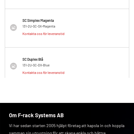
SC Simplex Magenta
131-2U-SC-SX-Magenta
Kontakta oss för leveranstid
SC Duplex Blå
131-2U-SC-DX-Blue
Kontakta oss för leveranstid
SC Duplex Grön
131-2U-SC-DX-Green
Kontakta oss för leveranstid
Om F-rack Systems AB
Vi har sedan starten 2005 hjälpt företag att kapsla in och koppla
samman sin utrustning för att skapa enkla och bättre